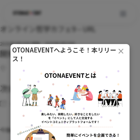
オンライン哲学カフェ9 – URL
コ
ン
テ
2025年3月19日
更新：2025年3月19日
OTONAEVENTへようこそ！本リリー
×
ン
開催場所
ス！
ツ
へ
ス
キ
次のイベント
ッ
プ
No upcoming events
今後のイベント