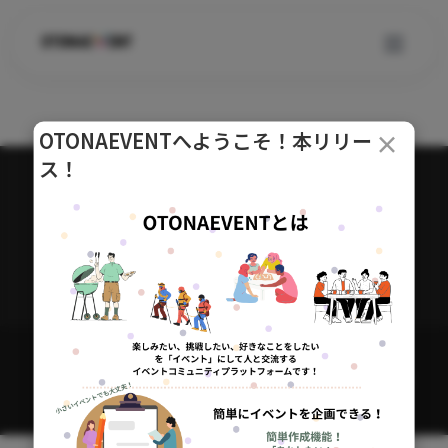
コ
OTONAEVENTへようこそ！本リリー
×
ン
ス！
テ
ン
ツ
へ
ス
キ
ッ
社会人イベント・交流会を探して参加｜サークル・コミュニティ｜
プ
OTONAEVENT
イベント一覧
OTONAEVENTとは
ABOUT
お知らせ
利用規約
OTONAEVENT©otonaevent.com