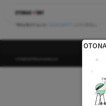
コ
予約を表示するには
こちらからログイン
してください。
ン
テ
ン
OTON
ツ
へ
OTONAEVENT©otonaevent.com
ス
キ
ッ
プ