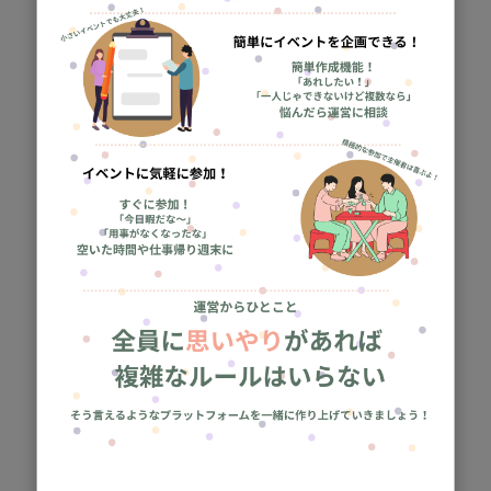
このカテゴリーのイベント
終了
【６月６日(土)京都・長岡京】花手水の楊谷寺・紫陽花ハイキング
2026/6/6（土） 13:00
京都府
1 / 10人
500円
終了
【５月２３日(土)西宮】磐座信仰、越木岩神社を参拝
2026/5/23（土） 13:00
兵庫県
1 / 10人
500円
終了
5/23(土)大阪駅発
「大阪スマートアクセスパスで行く」すごろく旅
2026/5/23（土） 11:00
大阪府
0 / 10人
500円
終了