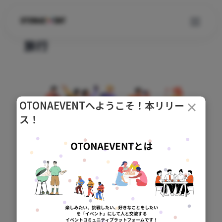
旅行
コ
ン
テ
ン
ツ
OTONAEVENTへようこそ！本リリー
×
へ
ス！
ス
キ
ッ
プ
説明
次の休日、どこ行く？日帰り・小旅行・プチ遠
征など、予定を一緒に作るところから。