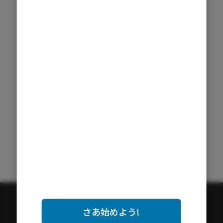
【中止】【5/5（火GW）神戸・和田岬】清盛七福神巡り
2026/5/5（火） 10:00
兵庫県
0 / 10人
1,000円
終了
【5/2(土)神戸・須磨】人間50年
敦盛を
2026/5/2（土） 10:00
兵庫県
1 / 10人
1,000円
終了
【片方のみ参加OK】比叡山坂本ルートハイキング＆サウナ体験！
2025/12/21（日） 09:00
1 / 10人
500円
さあ始めよう!