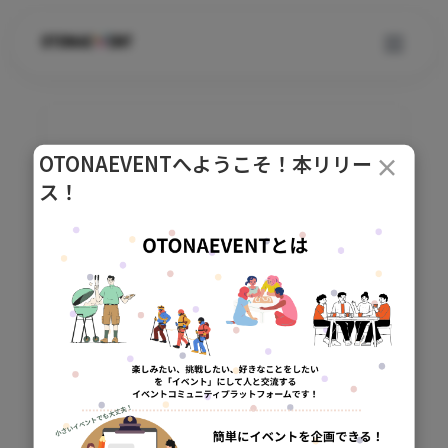
コ
ン
OTONAEVENTへようこそ！本リリー
×
ユーザー名
テ
ス！
ン
ツ
へ
ス
パスワード
キ
ッ
プ