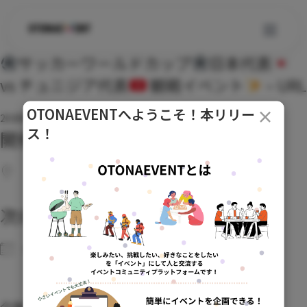
サッカーワールドカップ
日本代表
コ
ン
vs チュニジア代表
観戦イベント
– URL
テ
OTONAEVENTへようこそ！本リリー
×
ン
2026年5月19日
更新：2026年5月19日
ツ
ス！
開催場所
へ
ス
キ
ッ
次のイベント
プ
No upcoming events
今後のイベント