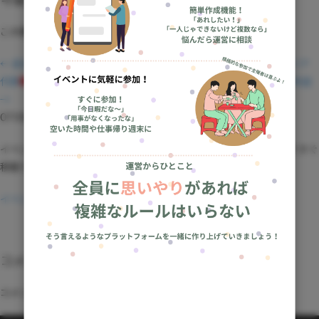
この開催場所で予定されているイベントはありません。
← 前の記事：
サッカーワールドカップ
日本代表
vs チュニジア
代表
観戦イベント
– URL
次の記事：カラオケバー neo 梅田2号店
→
OTONAEVENTをもっと楽しむ
イベント一覧・会場探し・主催者向けページなど、目的に合わせてすぐ
移動できます。
イベント一覧へ
コメントを残す
コメントを投稿するには
ログイン
が必要です。